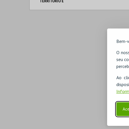
TERRITÓRIO E
IDENTIDADE
MUSEU DE
PORTIMÃO
MAIS INFO
Bem-v
COMPRAR
O noss
seu co
perceb
Ao cl
disp
Inform
Ace