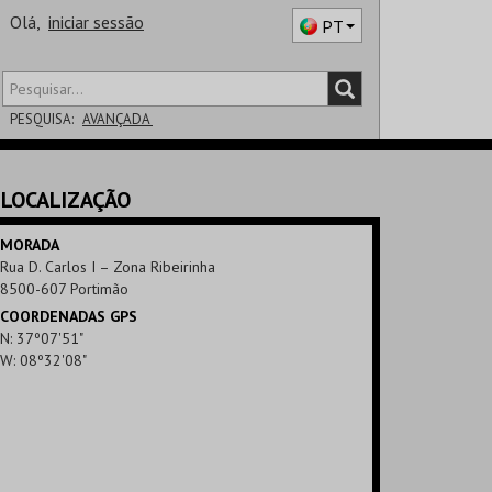
Olá,
iniciar sessão
PT
PESQUISA:
AVANÇADA
DISTRITO
LOCALIZAÇÃO
SALA
MORADA
Rua D. Carlos I – Zona Ribeirinha
8500-607 Portimão
COORDENADAS GPS
N: 37º07'51"
W: 08º32'08"